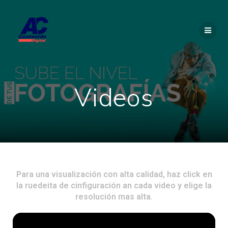
Videos
Para una visualización con alta calidad, haz click en
la ruedeita de cinfiguración an cada video y elige la
resolución mas alta.